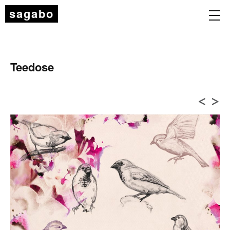
sagabo
Teedose
<
>